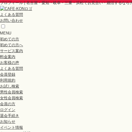
プロフィール | 名古屋・愛知・岐阜・三重・浜松でお見合い・婚活するなら
よくある質問
お問い合わせ
MENU
初めての方
初めての方へ
サービス案内
料金案内
お客様の声
よくある質問
会員登録
利用規約
お試し検索
男性会員検索
女性会員検索
会員の方
ログイン
退会手続き
お知らせ
イベント情報