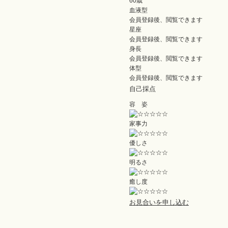
60歳
血液型
会員登録後、閲覧できます
星座
会員登録後、閲覧できます
身長
会員登録後、閲覧できます
体型
会員登録後、閲覧できます
自己採点
容 姿
家事力
優しさ
明るさ
癒し度
お見合いを申し込む