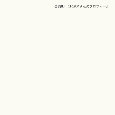
会員ID：
CF1904
さんのプロフィール