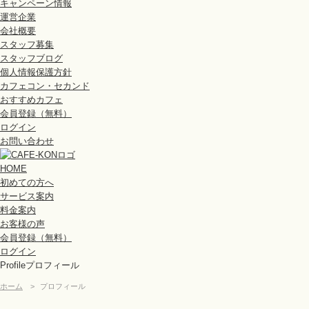
キャンペーン情報
運営企業
会社概要
スタッフ募集
スタッフブログ
個人情報保護方針
カフェコン・セカンド
おすすめカフェ
会員登録（無料）
ログイン
お問い合わせ
HOME
初めての方へ
サービス案内
料金案内
お客様の声
会員登録（無料）
ログイン
Profile
プロフィール
ホーム
>
プロフィール