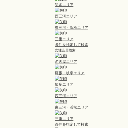
知多エリア
西三河エリア
東三河・浜松エリア
三重エリア
条件を指定して検索
女性会員検索
名古屋エリア
尾張・岐阜エリア
知多エリア
西三河エリア
東三河・浜松エリア
三重エリア
条件を指定して検索