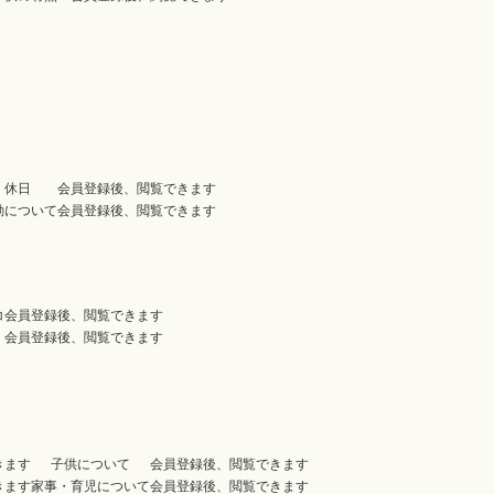
休日
会員登録後、閲覧できます
勤について
会員登録後、閲覧できます
コ
会員登録後、閲覧できます
会員登録後、閲覧できます
きます
子供について
会員登録後、閲覧できます
きます
家事・育児について
会員登録後、閲覧できます