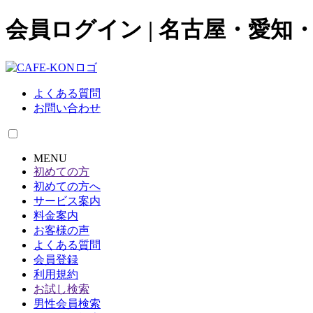
会員ログイン | 名古屋・愛
よくある質問
お問い合わせ
MENU
初めての方
初めての方へ
サービス案内
料金案内
お客様の声
よくある質問
会員登録
利用規約
お試し検索
男性会員検索