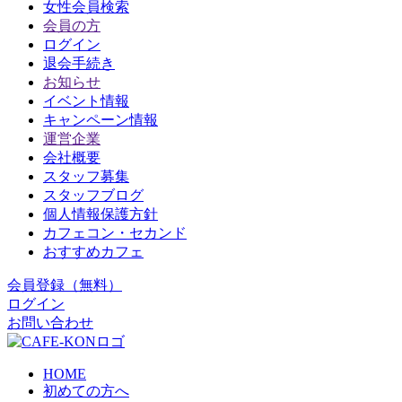
女性会員検索
会員の方
ログイン
退会手続き
お知らせ
イベント情報
キャンペーン情報
運営企業
会社概要
スタッフ募集
スタッフブログ
個人情報保護方針
カフェコン・セカンド
おすすめカフェ
会員登録（無料）
ログイン
お問い合わせ
HOME
初めての方へ